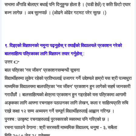
सभामा अँगाडि बोलाएर बधाई पनि दिनुहुन्छ होला है । (घडी हेर्छ) ए कति छिटो एघार
बज्न लागेछ । अब सुत्नपर्छ । (ओढने ओढेर गटमट परेर सुत्छ ।)
९. दिइएको विज्ञापनको नमुना पढ्नुहोस् र तपाईंको विद्यालयले प्रकाशन गरेको
बालसाहित्य पत्रिकाका लागि विज्ञापन तयार गर्नुहोस् :
उत्तर 👉
बाल पत्रिका 'नव जीवन' प्रकाशनसम्बन्धी सूचना
विद्यार्थीहरुमा लुकेर रहेको प्रतिभालाई उजागर गर्ने उद्देश्यले हाम्रो यस श्री पञ्चधुरा
माध्यमिक विद्यालयमा बालपत्रिका 'नव जीवन' प्रकाशन हुन लागेको सहर्ष जानकारी
गराउँछौं । बालसाहित्यको क्षेत्रमा प्रकाशन हुन गइरहेको यस पत्रिकामा आगामी
अङ्कका लागि आफ्ना रचनाहरु पठाउनका लागि लेखन, कला र साहित्यप्रति रुचि
राख्ने कक्षा १२ सम्म अध्ययन गर्ने सम्पूर्ण विद्यार्थीहरुलाई आह्वान गरिन्छ ।
पुनश्च : उत्कृष्ट रचनाहरुलाई पुरस्कारको व्यवस्था पनि गरिएको छ ।
रचना पठाउने ठेगाना : श्री सरस्वती माध्यमिक विद्यालय, धनुषा - ३, सबैला
मिति २०८० जेठ २८ गतेसम्म