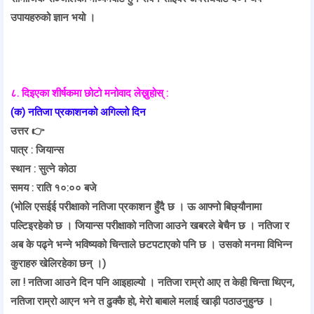
उपायहरुको ज्ञान भयो ।
८. दिइएका शीर्षकमा छोटो मनोवाद लेख्नुहोस् :
(क) नतिजा प्रकाशनको अगिल्लो दिन
उत्तर 👉
पात्र : जियान्स
स्थान : सुत्ने कोठा
समय : राति १०:०० बजे
(भोलि एसईई परीक्षाको नतिजा प्रकाशन हुँदै छ । ऊ आफ्नो बिछ्‌यौनामा
पल्टिइरहेको छ । जियान्स परीक्षाको नतिजा आउने खबरले बेचैन छ । नतिजा र
अब के पढ्ने भन्ने भविष्यको चिन्ताले छटपटाएको पनि छ । उसको मनमा विभिन्न
कुराहरु खेलिरहेका छन् ।)
ला ! नतिजा आउने दिन पनि आइहाल्यो । नतिजा राम्रो आए त केही चिन्ता थिएन,
नतिजा राम्रो आएन भने त ढुक्कै हो, मेरो बाबाले मलाई खाड़ी पठाउनुहुन्छ ।