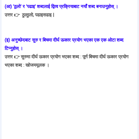
(आ) 'ठूलो' र 'पढाइ' शब्दलाई द्वित्व प्रक्रियाबाट नयाँ शब्द बनाउनुहोस् ।
उत्तर 👉
ठुल्ठुलो, पढाइसढाइ |
(इ) अनुच्छेदबाट सुरु र बिचमा दीर्घ ऊकार प्रयोग भएका एक एक ओटा शब्द
टिप्नुहोस् ।
उत्तर 👉
सुरुमा दीर्घ ऊकार प्रयोग भएका शब्द : पूर्ण बिचमा दीर्घ ऊकार प्रयोग
भएका शब्द : खोजममूलक ।