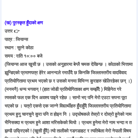
(ख) पुरस्कृत हुँदाको क्षण
उत्तर 👉
पात्र : जियान्स
स्थान : सुत्ने कोठा
समय : राति १०:०० बजे
(जियान्स आज खुसी छ । उसको अनुहारमा बेग्लै चमक देखिन्छ । कोठाको भित्तामा
झुन्डिएको प्रमाणपत्र हेरेर आनन्दले रमाउँदै छ किनकि जिल्लास्तरीय वादविवाद
प्रतियोगितामा प्रथम भएको छ र उसको मनमा विभिन्न कुराहरु खेलिरहेका छन् ।)
(मनमनै) धन्य भगवान् ! (हात जोडी प्रतियोगिताका क्षण सम्झँदै ) मिहिनेत गरे
त्यसको फल एक दिन अवश्य पाइने रहेछ । सानो भए पनि मेरो एउटा सपना पूरा
भएको छ । यत्रो एकसे एक जान्ने विद्यार्थीहरु हुँदाहुँदै जिल्लास्तरीय प्रतियोगितामा
प्रथम हुनु चानचुने कुरा पनि त होइन नि । उद्घोषकले तेस्रो र दोस्रो हुनेको नाम
भैनिसक्दा म प्रथम हुने आशा मरिसकेको थियो । प्रथम हुनेमा मेरो नाम भन्दा म त
झण्डै उफ्रिएको ! (खुसी हुँदै) त्यो तालीको गडगडाहट र त्यतिबेला मेरो नेपाली विषय