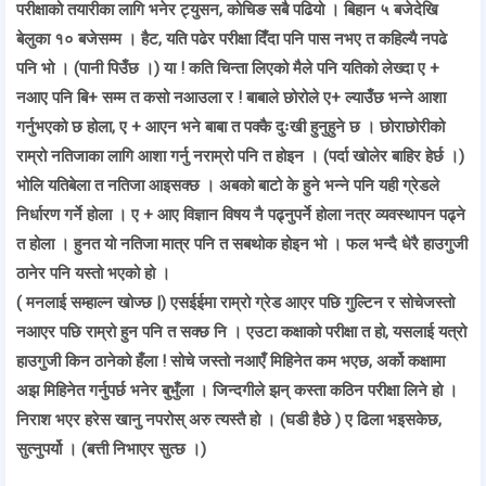
परीक्षाको तयारीका लागि भनेर ट्युसन, कोचिङ सबै पढियो । बिहान ५ बजेदेखि
बेलुका १० बजेसम्म । हैट, यति पढेर परीक्षा दिँदा पनि पास नभए त कहिल्यै नपढे
पनि भो । (पानी पिउँछ ।) या ! कति चिन्ता लिएको मैले पनि यतिको लेख्दा ए +
नआए पनि बि+ सम्म त कसो नआउला र ! बाबाले छोरोले ए+ ल्याउँछ भन्ने आशा
गर्नुभएको छ होला, ए + आएन भने बाबा त पक्कै दुःखी हुनुहुने छ । छोराछोरीको
राम्रो नतिजाका लागि आशा गर्नु नराम्रो पनि त होइन । (पर्दा खोलेर बाहिर हेर्छ ।)
भोलि यतिबेला त नतिजा आइसक्छ । अबको बाटो के हुने भन्ने पनि यही ग्रेडले
निर्धारण गर्ने होला । ए + आए विज्ञान विषय नै पढ्नुपर्ने होला नत्र व्यवस्थापन पढ्ने
त होला । हुनत यो नतिजा मात्र पनि त सबथोक होइन भो । फल भन्दै धेरै हाउगुजी
ठानेर पनि यस्तो भएको हो ।
( मनलाई सम्हाल्न खोज्छ |) एसईईमा राम्रो ग्रेड आएर पछि गुल्टिन र सोचेजस्तो
नआएर पछि राम्रो हुन पनि त सक्छ नि । एउटा कक्षाको परीक्षा त हो, यसलाई यत्रो
हाउगुजी किन ठानेको हँला ! सोचे जस्तो नआएँ मिहिनेत कम भएछ, अर्को कक्षामा
अझ मिहिनेत गर्नुपर्छ भनेर बुभुँला । जिन्दगीले झन् कस्ता कठिन परीक्षा लिने हो ।
निराश भएर हरेस खानु नपरोस् अरु त्यस्तै हो । (घडी हैछे ) ए ढिला भइसकेछ,
सुत्नुपर्यो । (बत्ती निभाएर सुत्छ ।)