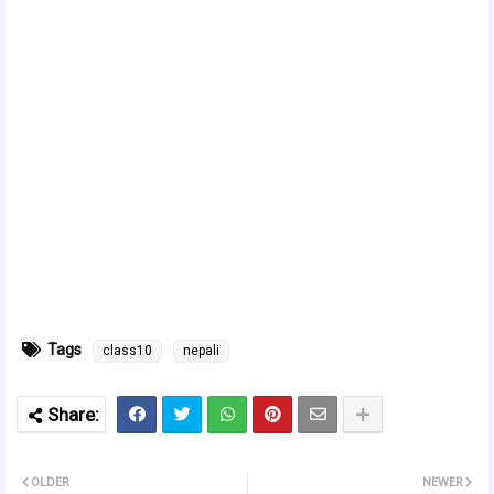
Tags
class10
nepali
OLDER
NEWER