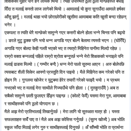
शिक्षकको मुहार पनि हेर्न लायक थियो । त्यहाँ उपस्थित ठूला ठूला मान्छेहरुले बधाई
दिँदा त मलाई कस्तो लाज लागेको थियो । आमालाई यो कुरा सुनाउँदा आमाले हर्षका
आँसु झार्नु । मलाई थाहा भयो छोराछोरीको खुसीमा आमाबाबा कति खुसी बन्दा रहेछन्
भनेर ।
एकपल्ट त त्यति धेरै मान्छेको सामुन्ने गएर कसरी बोल्ने होला भन्ने चिन्ता पनि बढ्यो
। डरले मुटु ढुक्क पनि भयो धन्न अगाडि गएर बोल्ने बेलामा त्यस्तो भएन । (घोरिँदै)
अगाडि गएर बोल्दा केही गल्ती भएको भए त त्यत्रो मिहिनेत पानीमा मिल्दो रहेछ ।
राम्रो वक्ता बन्नलाई पहिले राम्रो श्रोता बन्नुपर्छ भन्ने मेरो शिक्षकको भनाइले पनि
मलाई ढाडस मिल्यो । ( गम्भीर बन्दै ) धन्न मेरो पालो सुरुमा आएन । अरु बोलेपछि
त्यसबाट शैली सिकेर आफ्नो प्रस्तुति दिन पाइयो । मैले मिहिनेत कम गरेको पनि त
होइन नि । गुगलमा खोजेर र युटुबमा हेरेर तयारी गरेको फाइदै भयो । म प्रथम
नभएको भए त मलाई मेरा साथीले गिज्याउँथे पनि होला । ( मुस्कुराउँदै ) अब त
सबैको सामुन्ने छाती फुलाएर हिँड्न पाइन्छ । (कोल्टे फेर्दै) यसमा मेरा गुरु, आमाबाबा
र साथीहरुको पनि ठूलो योगदान छ ।
मैले अझ मेरो प्रतिभालाई तिखार्नुपर्छ । मेरा लागि यो सुरुआत मात्र हो । यस्ता
सफलताहरु सधैँ पाए त ! मैले अब अझ कोसिस गर्नुपर्छ । (सुत्न खोज्दै ) अब भोलि
स्कुल जाँदा मिठाई लगेर गुरु र साथीहरुलाई दिनुपर्छ । अँ साँच्ची भोलि त प्रार्थना