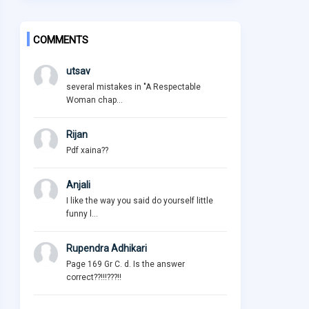
COMMENTS
utsav
several mistakes in "A Respectable
Woman chap...
Rijan
Pdf xaina??
Anjali
I like the way you said do yourself little
funny l...
Rupendra Adhikari
Page 169 Gr C. d. Is the answer
correct??!!!???!!