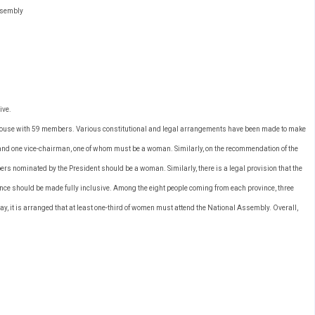
Assembly
ive.
house with 59 members. Various constitutional and legal arrangements have been made to make
 and one vice-chairman, one of whom must be a woman. Similarly, on the recommendation of the
mbers nominated by the President should be a woman. Similarly, there is a legal provision that the
ovince should be made fully inclusive. Among the eight people coming from each province, three
y, it is arranged that at least one-third of women must attend the National Assembly. Overall,