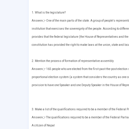
1. What is the legislature?
Answer👉 One of the main parts of the state. A group of people's represent
institution that exercises the sovereignty of the people. According to differ
provides that the federal legislature (the House of Representatives and th
constitution has provided the right to make laws at the union, state and loca
2. Mention the process of formation of representative assembly.
Answer👉 165 people who are elected from the first-past-the-post election 
proportional election system (a system that considers the country as one c
provision to have one Speaker and one Deputy Speaker in the House of Repres
3. Make a list of the qualifications required to be a member of the Federal 
Answer👉 The qualifications required to be a member of the Federal Parlia
A citizen of Nepal