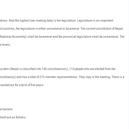
atives. And the highest law-making body is the legislature. Legislature is an important
ent countries, the legislature is either unicameral or bicameral. The current constitution of Nepal
e National Assembly) shall be bicameral and the provincial legislature shall be unicameral. The
l levels.
system (Nepal is classified into 165 constituencies), 110 people who are elected from the
onstituency) and has a total of 275 member representatives. They stay in the meeting. There is a
entatives for a term of five years.
Parliament.
ment are as follows:-